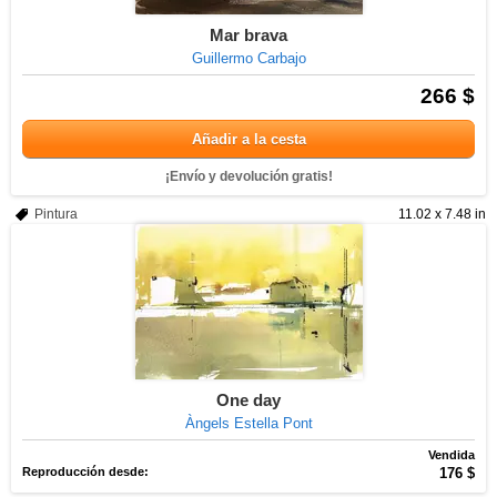
Mar brava
Guillermo Carbajo
266 $
Añadir a la cesta
¡Envío y devolución gratis!
Pintura
11.02 x 7.48 in
One day
Àngels Estella Pont
Vendida
Reproducción desde:
176 $