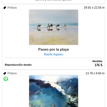
Pintura
29.92 x 22.05 in
Paseo por la playa
Marifé Agüero
Vendida
Reproducción desde:
176 $
Pintura
13.78 x 9.84 in