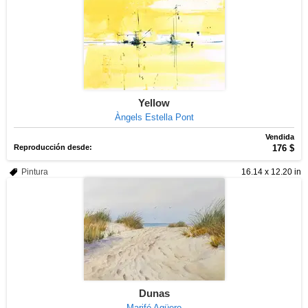
Yellow
Àngels Estella Pont
Vendida
Reproducción desde:
176 $
Pintura
16.14 x 12.20 in
Dunas
Marifé Agüero