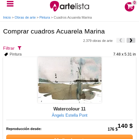
0
Inicio
>
Obras de arte
>
Pintura
>
Cuadros Acuarela Marina
Comprar cuadros Acuarela Marina
2.379 obras de arte
Filtrar
Pintura
7.48 x 5.31 in
Watercolour 11
Àngels Estella Pont
140 $
Reproducción desde:
176 $