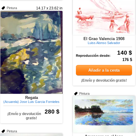
Pintura
14.17 x 23.62 in
El Grao Valencia 1908
Luiss Alonso Salvador
140 $
Reproducción desde:
176 $
Añadir a la cesta
¡Envío y devolución gratis!
Pintura
Regata
(Acuarela) Jose Luis Garcia Fornieles
280 $
¡Envío y devolución
gratis!
Pintura