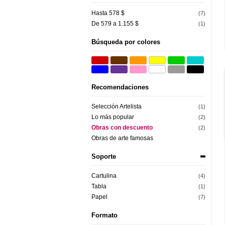
Hasta 578 $
(7)
De 579 a 1.155 $
(1)
Búsqueda por colores
Recomendaciones
Selección Artelista
(1)
Lo más popular
(2)
Obras con descuento
(2)
Obras de arte famosas
Soporte
Cartulina
(4)
Tabla
(1)
Papel
(7)
Formato