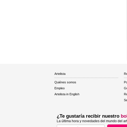
Artelista
Re
Quiénes somos
Po
Empleo
Gu
Artelista in English
R
Se
¿Te gustaría recibir nuestro
bo
La última hora y novedades del mundo del art