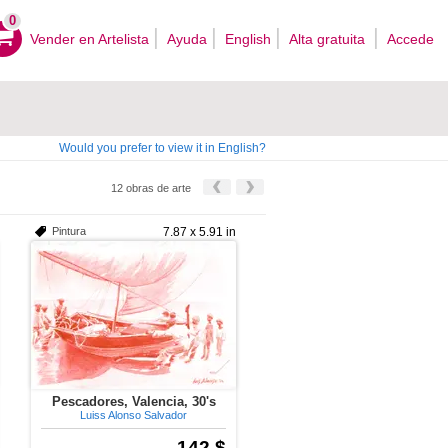
0
Vender en Artelista
Ayuda
English
Alta gratuita
Accede
Would you prefer to view it in English?
12 obras de arte
Pintura
7.87 x 5.91 in
Pescadores, Valencia, 30's
Luiss Alonso Salvador
142 $