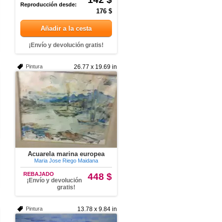
Reproducción desde:
176 $
Añadir a la cesta
¡Envío y devolución gratis!
Pintura
26.77 x 19.69 in
Acuarela marina europea
Maria Jose Riego Maidana
REBAJADO
448 $
¡Envío y devolución
gratis!
Pintura
13.78 x 9.84 in