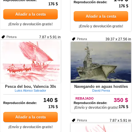
Reproducción desde:
Reproducción desde:
176 $
176 $
Añadir a la cesta
Añadir a la cesta
¡Envío y devolución gratis!
¡Envío y devolución gratis!
Pintura
7.87 x 5.91 in
Pintura
39.37 x 27.56 in
Pesca del bou, Valencia 30s
Navegando en aguas hostiles
Luiss Alonso Salvador
David Perea
140 $
REBAJADO
350 $
Reproducción desde:
Reproducción desde:
176 $
176 $
¡Envío y devolución gratis!
Añadir a la cesta
Pintura
7.87 x 5.91 in
¡Envío y devolución gratis!