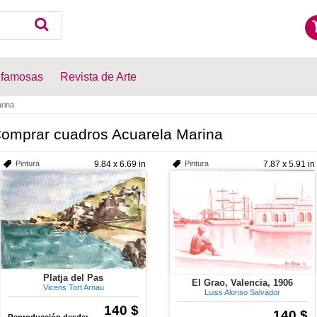
 famosas
Revista de Arte
rina
omprar cuadros Acuarela Marina
Pintura
9.84 x 6.69 in
Pintura
7.87 x 5.91 in
Platja del Pas
El Grao, Valencia, 1906
Vicens Tort Arnau
Luiss Alonso Salvador
140 $
140 $