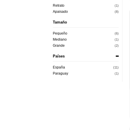
Retrato
(1)
Apaisado
(8)
Tamaño
Pequeño
(6)
Mediano
(1)
Grande
(2)
Países
España
(11)
Paraguay
(1)