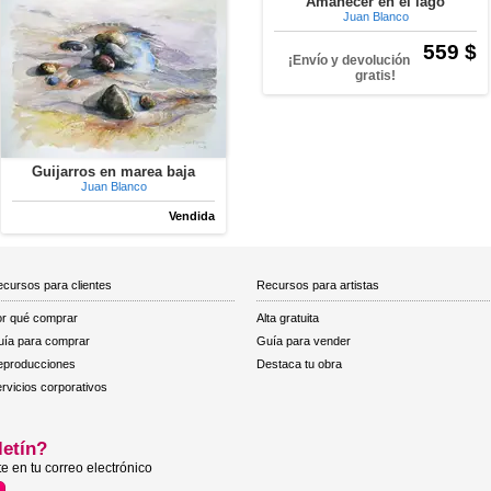
Amanecer en el lago
Juan Blanco
559 $
¡Envío y devolución
gratis!
Guijarros en marea baja
Juan Blanco
Vendida
cursos para clientes
Recursos para artistas
r qué comprar
Alta gratuita
ía para comprar
Guía para vender
eproducciones
Destaca tu obra
rvicios corporativos
letín?
e en tu correo electrónico