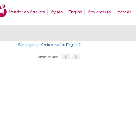
0
Vender en Artelista
Ayuda
English
Alta gratuita
Accede
Would you prefer to view it in English?
2 obras de arte