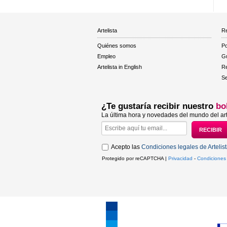
Artelista
Re
Quiénes somos
Po
Empleo
Gu
Artelista in English
R
Se
¿Te gustaría recibir nuestro
bo
La última hora y novedades del mundo del art
Acepto las
Condiciones legales de Artelis
Protegido por reCAPTCHA |
Privacidad
-
Condiciones