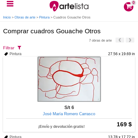
0
Inicio
>
Obras de arte
>
Pintura
>
Cuadros Gouache Otros
Comprar cuadros Gouache Otros
7 obras de arte
Filtrar
Pintura
27.56 x 19.69 in
S/t 6
José María Romero Carrasco
169 $
¡Envío y devolución gratis!
Pintura
13.78 x 17.72 in