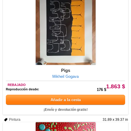
Pigs
Mikheil Gogava
REBAJADO
1.863 $
Reproducción desde:
176 $
Añadir a la cesta
¡Envío y devolución gratis!
Pintura
31.89 x 39.37 in