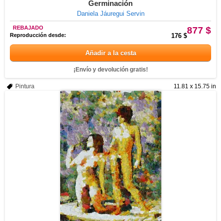
Germinación
Daniela Jáuregui Servin
REBAJADO
877 $
Reproducción desde:
176 $
Añadir a la cesta
¡Envío y devolución gratis!
Pintura
11.81 x 15.75 in