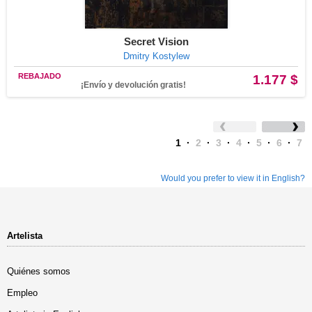
Secret Vision
Dmitry Kostylew
REBAJADO
1.177 $
¡Envío y devolución gratis!
1
·
2
·
3
·
4
·
5
·
6
·
7
Would you prefer to view it in English?
Artelista
Quiénes somos
Empleo