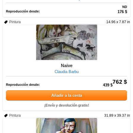
ND
Reproducción desde:
176 $
Pintura
14.96 x 7.87 in
Naive
Claudia Barbu
762 $
Reproducción desde:
439 $
Añadir a la cesta
¡Envío y devolución gratis!
Pintura
31.89 x 39.37 in