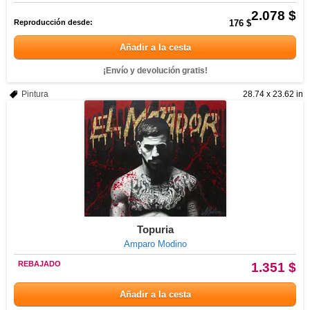
2.078 $
Reproducción desde:
176 $
Añadir a la cesta
¡Envío y devolución gratis!
Pintura
28.74 x 23.62 in
Topuria
Amparo Modino
REBAJADO
1.351 $
Añadir a la cesta