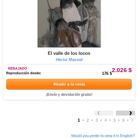
El valle de los locos
Héctor Massiel
REBAJADO
2.026 $
Reproducción desde:
176 $
Añadir a la cesta
¡Envío y devolución gratis!
1
·
2
·
3
·
4
·
5
·
6
·
7
Would you prefer to view it in English?