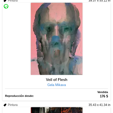
Pintura
39.37 x 55.12 in
Veil of Flesh
Gela Mikava
Vendida
Reproducción desde:
176 $
Pintura
35.43 x 41.34 in