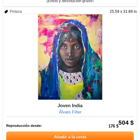
¡Envío y devolución gratis!
Pintura
25.59 x 31.89 in
Joven India
Álvaro Fílter
504 $
Reproducción desde:
176 $
Añadir a la cesta