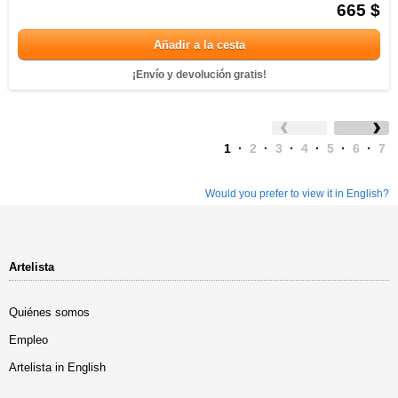
665 $
Añadir a la cesta
¡Envío y devolución gratis!
1
·
2
·
3
·
4
·
5
·
6
·
7
Would you prefer to view it in English?
Artelista
Quiénes somos
Empleo
Artelista in English