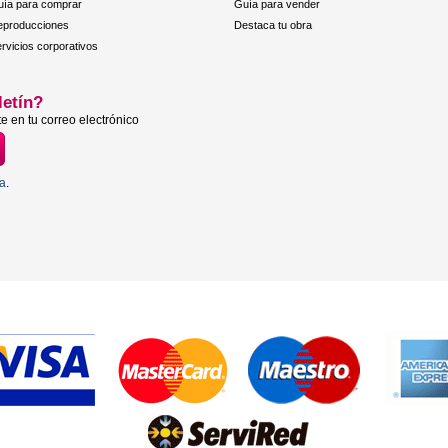
ía para comprar
Guía para vender
eproducciones
Destaca tu obra
rvicios corporativos
letín?
e en tu correo electrónico
ta
.