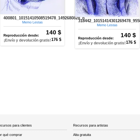
400801_10151410508519478_1492680828_n
318442_10151414301269478_955
Memo Lestas
Memo Lestas
140 $
140 $
Reproducción desde:
Reproducción desde:
176 $
¡Envío y devolución gratis!
176 $
¡Envío y devolución gratis!
cursos para clientes
Recursos para artistas
r qué comprar
Alta gratuita