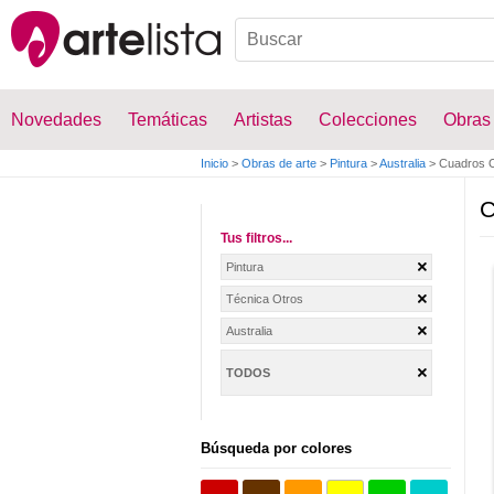
Novedades
Temáticas
Artistas
Colecciones
Obras
Inicio
>
Obras de arte
>
Pintura
>
Australia
>
Cuadros O
C
Tus filtros...
Pintura
Técnica Otros
Australia
TODOS
Búsqueda por colores