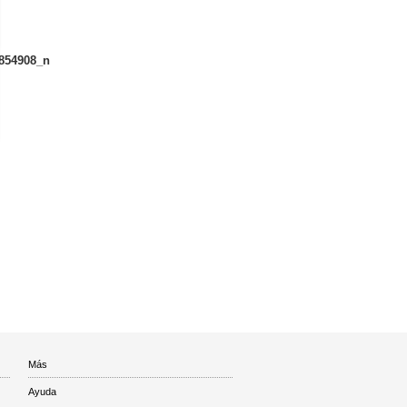
854908_n
Más
Ayuda