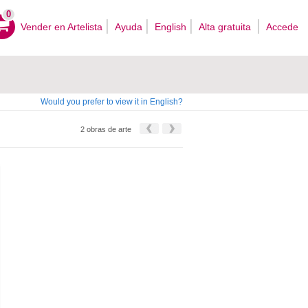
0
Vender en Artelista
Ayuda
English
Alta gratuita
Accede
Would you prefer to view it in English?
2 obras de arte