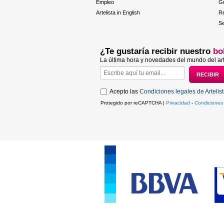
Empleo
Gu
Artelista in English
R
Se
¿Te gustaría recibir nuestro
bo
La última hora y novedades del mundo del art
Acepto las
Condiciones legales de Artelis
Protegido por reCAPTCHA |
Privacidad
-
Condiciones