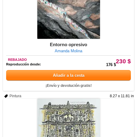
Entorno opresivo
Amanda Molina
REBAJADO
230 $
Reproducción desde:
176 $
Añadir a la cesta
¡Envío y devolución gratis!
Pintura
8.27 x 11.81 in