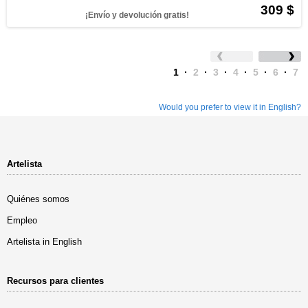
309 $
¡Envío y devolución gratis!
1
·
2
·
3
·
4
·
5
·
6
·
7
Would you prefer to view it in English?
Artelista
Quiénes somos
Empleo
Artelista in English
Recursos para clientes