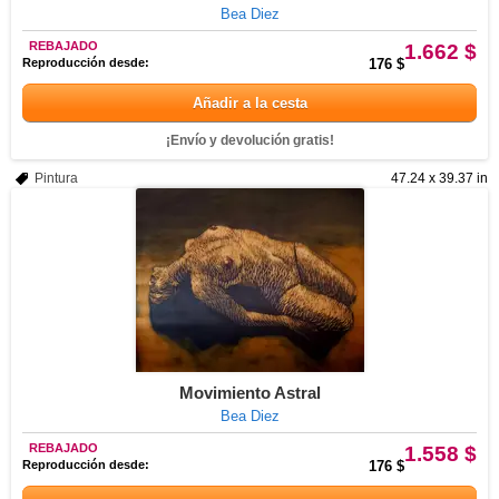
Bea Diez
REBAJADO
1.662 $
Reproducción desde:
176 $
Añadir a la cesta
¡Envío y devolución gratis!
Pintura
47.24 x 39.37 in
Movimiento Astral
Bea Diez
REBAJADO
1.558 $
Reproducción desde:
176 $