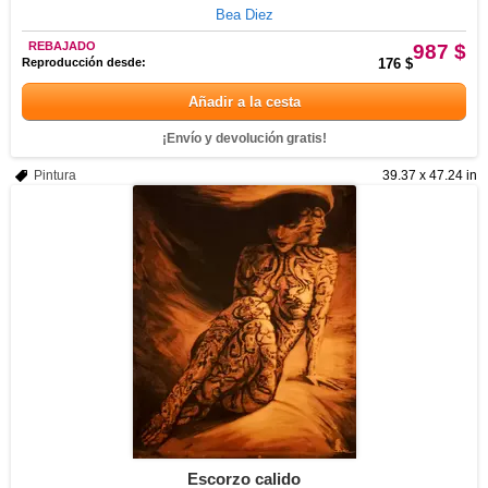
Bea Diez
REBAJADO
987 $
Reproducción desde:
176 $
Añadir a la cesta
¡Envío y devolución gratis!
Pintura
39.37 x 47.24 in
Escorzo calido