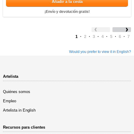
Añadir a la cesta
¡Envío y devolución gratis!
1
·
2
·
3
·
4
·
5
·
6
·
7
Would you prefer to view it in English?
Artelista
Quiénes somos
Empleo
Artelista in English
Recursos para clientes