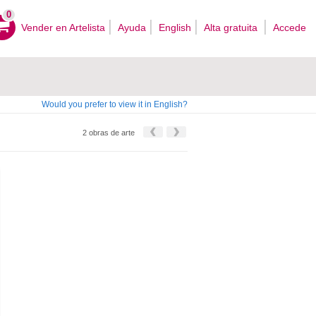
0
Vender en Artelista
Ayuda
English
Alta gratuita
Accede
Would you prefer to view it in English?
2 obras de arte