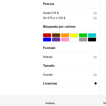
Precios
Hasta 578 $
(1)
De 579 a 1.156 $
(1)
Búsqueda por colores
Formato
Retrato
(1)
Tamaño
Grande
(1)
Licencias
Artelista
Re