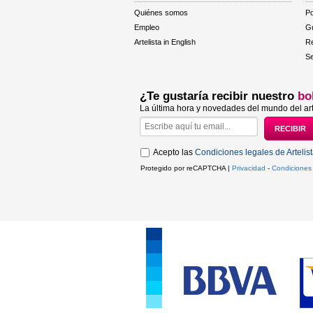
Quiénes somos
Po
Empleo
Gu
Artelista in English
R
Se
¿Te gustaría recibir nuestro
bo
La última hora y novedades del mundo del art
Acepto las
Condiciones legales de Artelis
Protegido por reCAPTCHA |
Privacidad
-
Condiciones