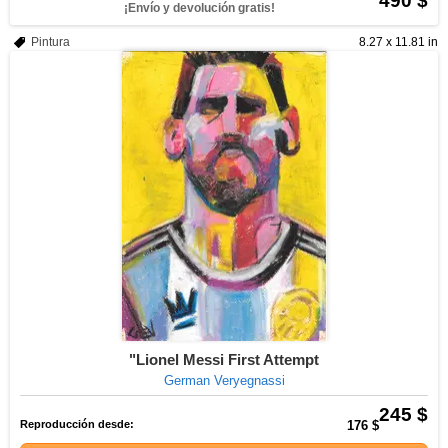
490 $
¡Envío y devolución gratis!
Pintura
8.27 x 11.81 in
"Lionel Messi First Attempt
German Veryegnassi
245 $
Reproducción desde:
176 $