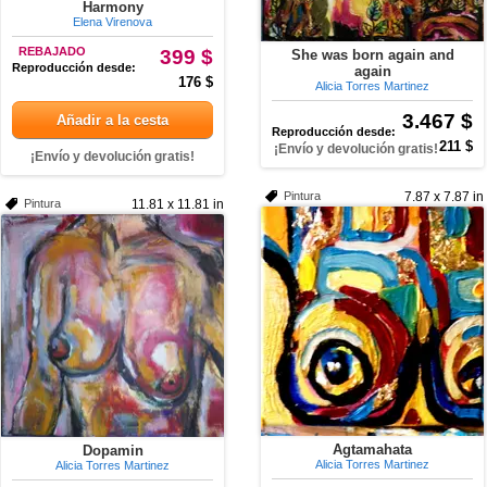
Harmony
Elena Virenova
REBAJADO
399 $
She was born again and
Reproducción desde:
again
176 $
Alicia Torres Martinez
3.467 $
Añadir a la cesta
Reproducción desde:
211 $
¡Envío y devolución gratis!
¡Envío y devolución gratis!
Pintura
7.87 x 7.87 in
Pintura
11.81 x 11.81 in
Agtamahata
Dopamin
Alicia Torres Martinez
Alicia Torres Martinez