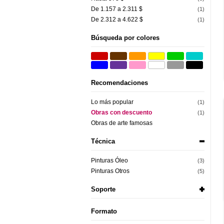
De 1.157 a 2.311 $
(1)
De 2.312 a 4.622 $
(1)
Búsqueda por colores
Recomendaciones
Lo más popular
(1)
Obras con descuento
(1)
Obras de arte famosas
Técnica
Pinturas Óleo
(3)
Pinturas Otros
(5)
Soporte
Formato