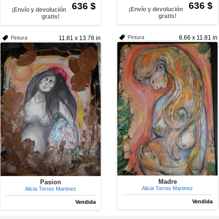
636 $
636 $
¡Envío y devolución
¡Envío y devolución
gratis!
gratis!
Pintura
8.66 x 11.81 in
Pintura
11.81 x 13.78 in
Madre
Pasion
Alicia Torres Martinez
Alicia Torres Martinez
Vendida
Vendida