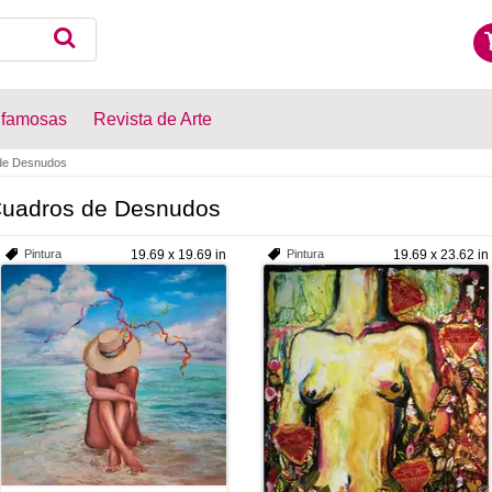
 famosas
Revista de Arte
de Desnudos
uadros de Desnudos
Pintura
19.69 x 19.69 in
Pintura
19.69 x 23.62 in