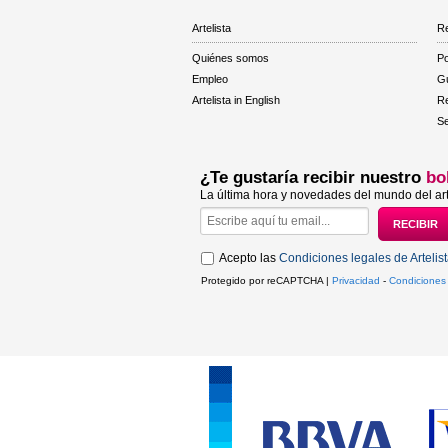
Artelista
Re
Quiénes somos
Po
Empleo
Gu
Artelista in English
R
Se
¿Te gustaría recibir nuestro
bo
La última hora y novedades del mundo del art
Acepto las
Condiciones legales de Artelis
Protegido por reCAPTCHA |
Privacidad
-
Condiciones