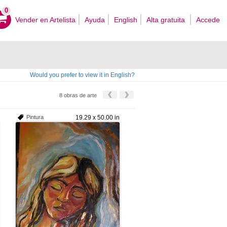
0
Vender en Artelista
Ayuda
English
Alta gratuita
Accede
Would you prefer to view it in English?
8 obras de arte
Pintura
19.29 x 50.00 in