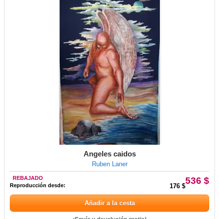
Angeles caidos
Ruben Laner
REBAJADO
536 $
Reproducción desde:
176 $
Añadir a la cesta