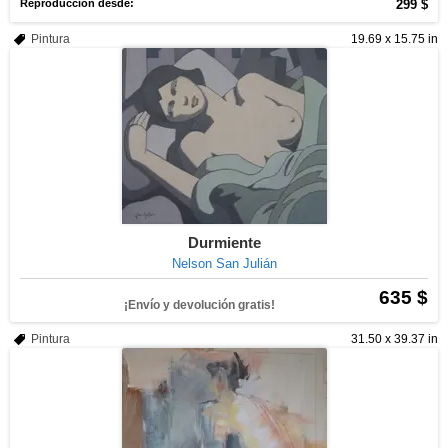
Reproducción desde:
299 $
Pintura
19.69 x 15.75 in
Durmiente
Nelson San Julián
635 $
¡Envío y devolución gratis!
Pintura
31.50 x 39.37 in