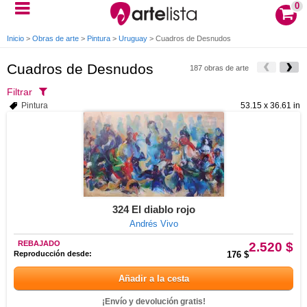
0
Inicio
>
Obras de arte
>
Pintura
>
Uruguay
>
Cuadros de Desnudos
Cuadros de Desnudos
187 obras de arte
Filtrar
Pintura
53.15 x 36.61 in
324 El diablo rojo
Andrés Vivo
REBAJADO
2.520 $
Reproducción desde:
176 $
Añadir a la cesta
¡Envío y devolución gratis!