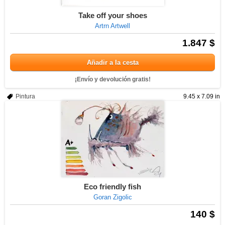
Take off your shoes
Artrn Artwell
1.847 $
Añadir a la cesta
¡Envío y devolución gratis!
Pintura
9.45 x 7.09 in
Eco friendly fish
Goran Zigolic
140 $