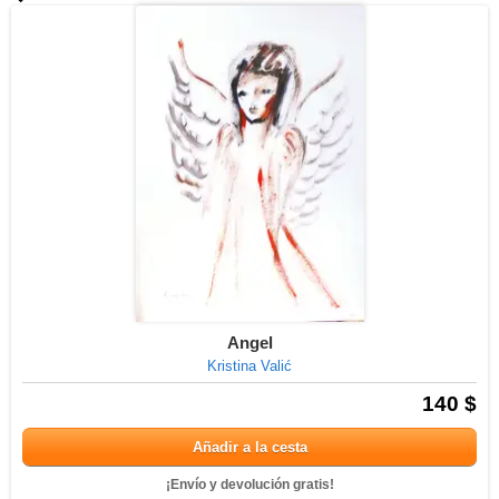
Angel
Kristina Valić
140 $
Añadir a la cesta
¡Envío y devolución gratis!