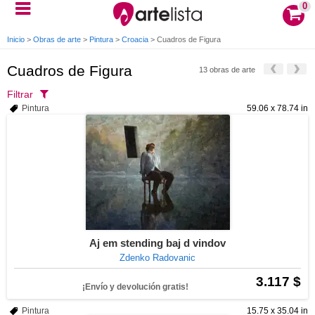
0
Inicio
>
Obras de arte
>
Pintura
>
Croacia
>
Cuadros de Figura
Cuadros de Figura
13 obras de arte
Filtrar
Pintura
59.06 x 78.74 in
Aj em stending baj d vindov
Zdenko Radovanic
3.117 $
¡Envío y devolución gratis!
Pintura
15.75 x 35.04 in