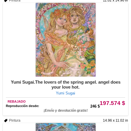
Pintura
11.02 x 14.96 in
Yumi Sugai.The lovers of the spring angel. angel does
your love hot.
Yumi Sugai
REBAJADO
197.574 $
Reproducción desde:
246 $
¡Envío y devolución gratis!
Pintura
14.96 x 11.02 in