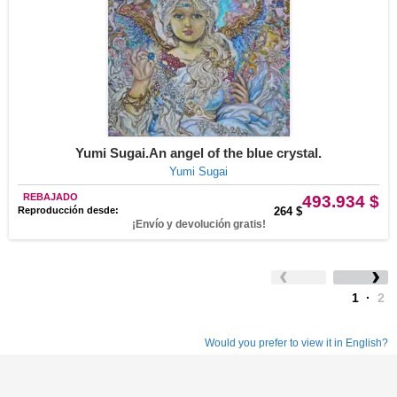
Yumi Sugai.An angel of the blue crystal.
Yumi Sugai
REBAJADO
493.934 $
Reproducción desde:
264 $
¡Envío y devolución gratis!
1
·
2
Would you prefer to view it in English?