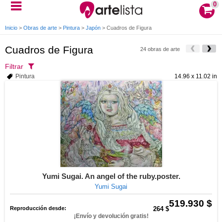
0
Inicio
>
Obras de arte
>
Pintura
>
Japón
>
Cuadros de Figura
Cuadros de Figura
24 obras de arte
Filtrar
Pintura
14.96 x 11.02 in
Yumi Sugai. An angel of the ruby.poster.
Yumi Sugai
519.930 $
Reproducción desde:
264 $
¡Envío y devolución gratis!