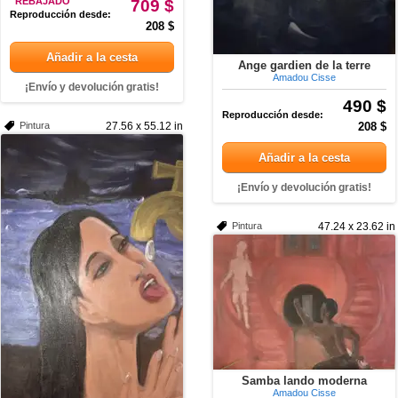
REBAJADO
709 $
Reproducción desde:
208 $
Añadir a la cesta
Ange gardien de la terre
Amadou Cisse
¡Envío y devolución gratis!
490 $
Reproducción desde:
Pintura
27.56 x 55.12 in
208 $
Añadir a la cesta
¡Envío y devolución gratis!
Pintura
47.24 x 23.62 in
Samba lando moderna
Amadou Cisse