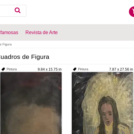
 famosas
Revista de Arte
e Figura
uadros de Figura
Pintura
9.84 x 15.75 in
Pintura
7.87 x 27.56 in