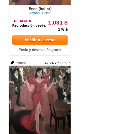
Fecc (bailar)
Amadou Cisse
REBAJADO
1.031 $
Reproducción desde:
176 $
Añadir a la cesta
¡Envío y devolución gratis!
Pintura
47.24 x 59.06 in