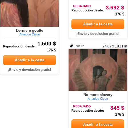
REBAJADO
3.692 $
Reproducción desde:
176 $
Añadir a la cesta
Derniere goutte
¡Envío y devolución gratis!
Amadou Cisse
1.500 $
Pintura
24.02 x 18.11 in
Reproducción desde:
176 $
Añadir a la cesta
¡Envío y devolución gratis!
No more slavery
Amadou Cisse
REBAJADO
845 $
Reproducción desde:
176 $
Añadir a la cesta