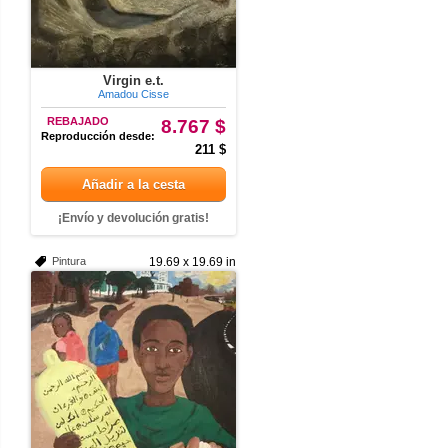
Virgin e.t.
Amadou Cisse
REBAJADO
8.767 $
Reproducción desde:
211 $
Añadir a la cesta
¡Envío y devolución gratis!
Pintura
19.69 x 19.69 in