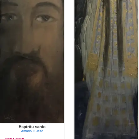
Espiritu santo
Amadou Cisse