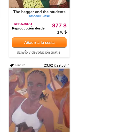
The begger and the students
Amadou Cisse
REBAJADO
877 $
Reproducción desde:
176 $
Añadir a la cesta
¡Envío y devolución gratis!
Pintura
23.62 x 29.53 in