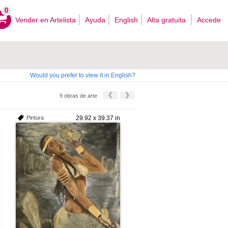
0
Vender en Artelista
Ayuda
English
Alta gratuita
Accede
Would you prefer to view it in English?
9 obras de arte
Pintura
29.92 x 39.37 in