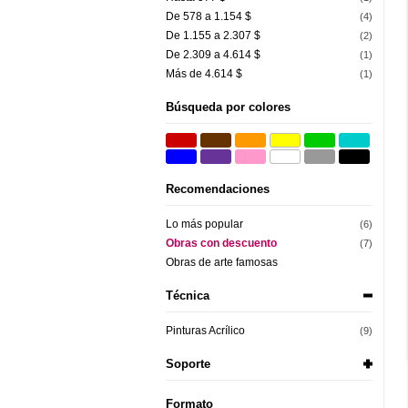
De 578 a 1.154 $
(4)
De 1.155 a 2.307 $
(2)
De 2.309 a 4.614 $
(1)
Más de 4.614 $
(1)
Búsqueda por colores
Recomendaciones
Lo más popular
(6)
Obras con descuento
(7)
Obras de arte famosas
Técnica
Pinturas Acrílico
(9)
Soporte
Formato