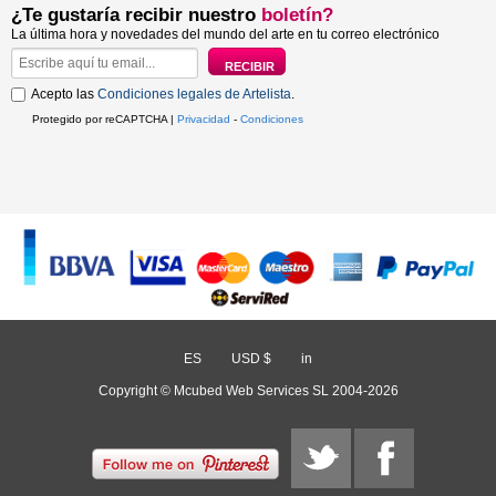
¿Te gustaría recibir nuestro
boletín?
La última hora y novedades del mundo del arte en tu correo electrónico
Acepto las
Condiciones legales de Artelista
.
Protegido por reCAPTCHA |
Privacidad
-
Condiciones
ES
/
USD $
/
in
Copyright © Mcubed Web Services SL 2004-2026