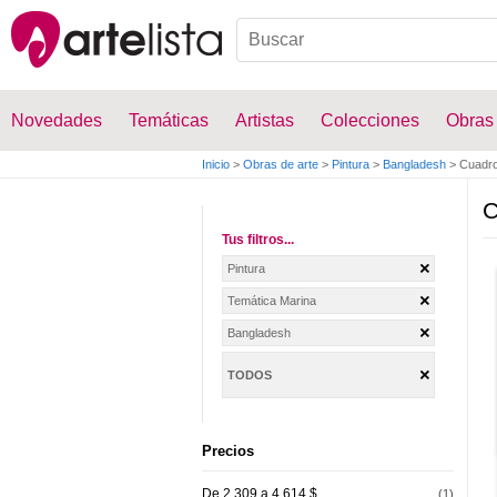
Novedades
Temáticas
Artistas
Colecciones
Obras
Inicio
>
Obras de arte
>
Pintura
>
Bangladesh
>
Cuadro
C
Tus filtros...
Pintura
Temática Marina
Bangladesh
TODOS
Precios
De 2.309 a 4.614 $
(1)