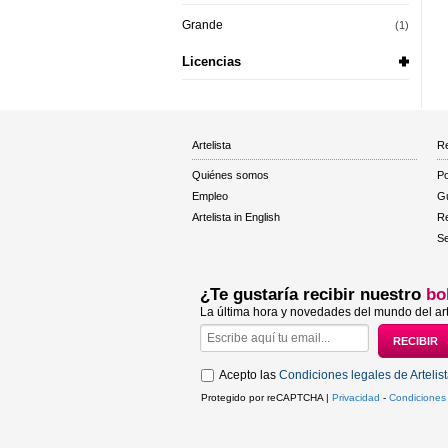
Grande
(1)
Licencias
Artelista
Re
Quiénes somos
Po
Empleo
Gu
Artelista in English
R
Se
¿Te gustaría recibir nuestro
bo
La última hora y novedades del mundo del art
Acepto las
Condiciones legales de Artelis
Protegido por reCAPTCHA |
Privacidad
-
Condiciones