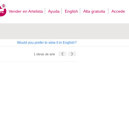
0
Vender en Artelista
Ayuda
English
Alta gratuita
Accede
Would you prefer to view it in English?
1 obras de arte