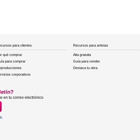
cursos para clientes
Recursos para artistas
r qué comprar
Alta gratuita
ía para comprar
Guía para vender
eproducciones
Destaca tu obra
rvicios corporativos
letín?
e en tu correo electrónico
ta
.