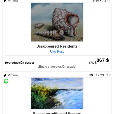
Pintura
9.84 x 7.87 in
Disappeared Residents
Uko Post
867 $
Reproducción desde:
176 $
¡Envío y devolución gratis!
Pintura
39.37 x 23.62 in
Seascape with wild flowers