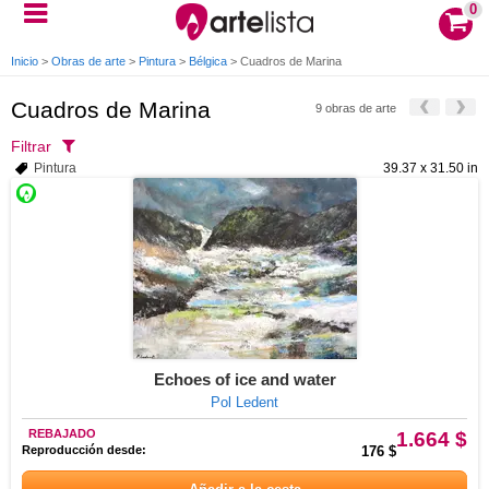
0
Inicio
>
Obras de arte
>
Pintura
>
Bélgica
>
Cuadros de Marina
Cuadros de Marina
9 obras de arte
Filtrar
Pintura
39.37 x 31.50 in
Echoes of ice and water
Pol Ledent
REBAJADO
1.664 $
Reproducción desde:
176 $