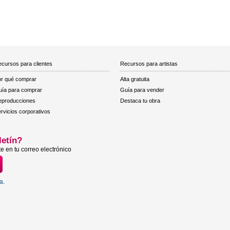
cursos para clientes
Recursos para artistas
r qué comprar
Alta gratuita
ía para comprar
Guía para vender
eproducciones
Destaca tu obra
rvicios corporativos
letín?
e en tu correo electrónico
ta
.