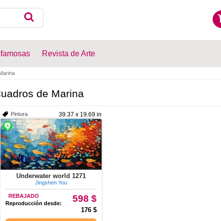
 famosas
Revista de Arte
Marina
uadros de Marina
Pintura
39.37 x 19.69 in
Underwater world 1271
Jingshen You
REBAJADO
598 $
Reproducción desde:
176 $