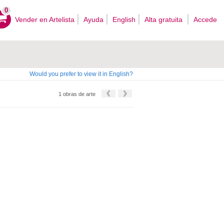
0
Vender en Artelista
Ayuda
English
Alta gratuita
Accede
Would you prefer to view it in English?
1 obras de arte