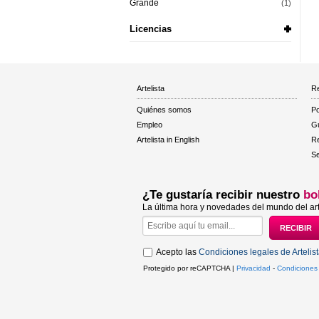
Grande
(1)
Licencias
Artelista
Re
Quiénes somos
Po
Empleo
Gu
Artelista in English
R
Se
¿Te gustaría recibir nuestro
bo
La última hora y novedades del mundo del art
Acepto las
Condiciones legales de Artelis
Protegido por reCAPTCHA |
Privacidad
-
Condiciones