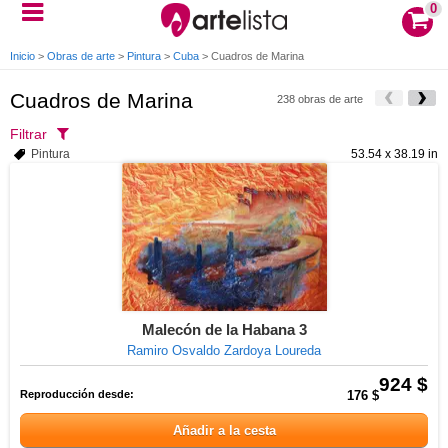
0
Inicio
>
Obras de arte
>
Pintura
>
Cuba
>
Cuadros de Marina
Cuadros de Marina
238 obras de arte
Filtrar
Pintura
53.54 x 38.19 in
Malecón de la Habana 3
Ramiro Osvaldo Zardoya Loureda
924 $
Reproducción desde:
176 $
Añadir a la cesta