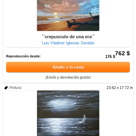
´´crepusculo de una era´´
Luis Vladimir Iglesias Geraldo
762 $
Reproducción desde:
176 $
Añadir a la cesta
¡Envío y devolución gratis!
Pintura
23.62 x 17.72 in