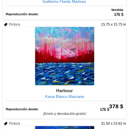
Guillermo Florido Martinez
Vendida
Reproducción desde:
176 $
Pintura
15.75 x 15.75 in
Harbour
Kasai Blanco Massana
378 $
Reproducción desde:
176 $
¡Envío y devolución gratis!
Pintura
31.50 x 23.62 in