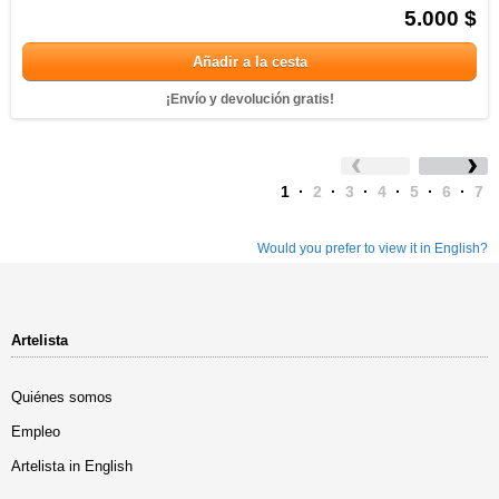
5.000 $
Añadir a la cesta
¡Envío y devolución gratis!
1
·
2
·
3
·
4
·
5
·
6
·
7
Would you prefer to view it in English?
Artelista
Quiénes somos
Empleo
Artelista in English