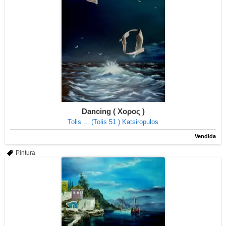
Dancing ( Χορος )
Tolis ... (Tolis 51 ) Katsiropulos
Vendida
Pintura