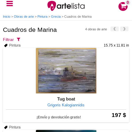
0
Inicio
>
Obras de arte
>
Pintura
>
Grecia
>
Cuadros de Marina
Cuadros de Marina
4 obras de arte
Filtrar
Pintura
15.75 x 11.81 in
Tug boat
Grigoris Kalogiannidis
197 $
¡Envío y devolución gratis!
Pintura