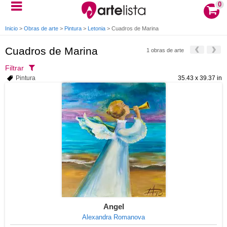
0
Inicio
>
Obras de arte
>
Pintura
>
Letonia
>
Cuadros de Marina
Cuadros de Marina
1 obras de arte
Filtrar
Pintura
35.43 x 39.37 in
Angel
Alexandra Romanova