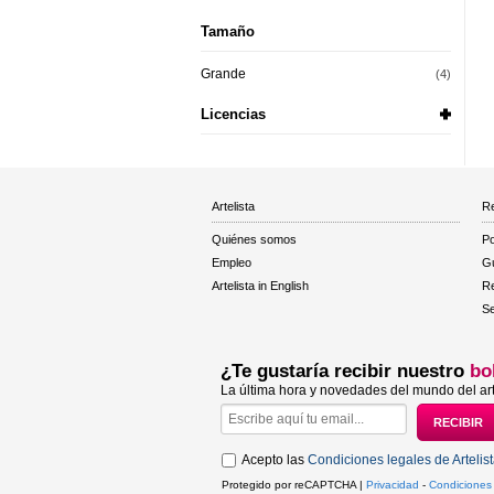
Tamaño
Grande
(4)
Licencias
Artelista
Re
Quiénes somos
Po
Empleo
Gu
Artelista in English
R
Se
¿Te gustaría recibir nuestro
bo
La última hora y novedades del mundo del art
Acepto las
Condiciones legales de Artelis
Protegido por reCAPTCHA |
Privacidad
-
Condiciones