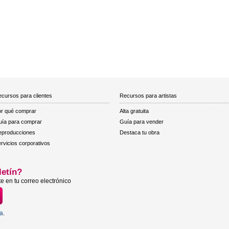
cursos para clientes
Recursos para artistas
r qué comprar
Alta gratuita
ía para comprar
Guía para vender
eproducciones
Destaca tu obra
rvicios corporativos
letín?
e en tu correo electrónico
ta
.