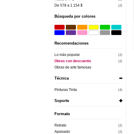
De 578 a 1.154 $
(2)
Búsqueda por colores
Recomendaciones
Lo más popular
(2)
Obras con descuento
(2)
Obras de arte famosas
Técnica
Pinturas Tinta
(4)
Soporte
Formato
Retrato
(2)
Apaisado
(2)