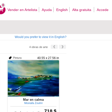
0
Vender en Artelista
Ayuda
English
Alta gratuita
Accede
Would you prefer to view it in English?
4 obras de arte
Pintura
40.55 x 27.56 in
Mar en calma
Mostafa Zouhri
718 $