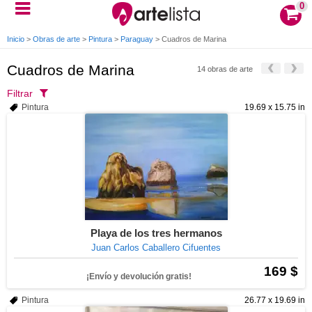
0
Inicio
>
Obras de arte
>
Pintura
>
Paraguay
>
Cuadros de Marina
Cuadros de Marina
14 obras de arte
Filtrar
Pintura
19.69 x 15.75 in
Playa de los tres hermanos
Juan Carlos Caballero Cifuentes
169 $
¡Envío y devolución gratis!
Pintura
26.77 x 19.69 in