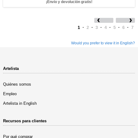
¡Envío y devolución gratis!
1
·
2
·
3
·
4
·
5
·
6
·
7
Would you prefer to view it in English?
Artelista
Quiénes somos
Empleo
Artelista in English
Recursos para clientes
Por qué comprar