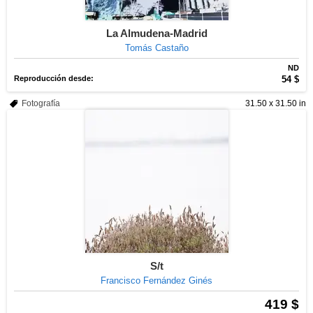
La Almudena-Madrid
Tomás Castaño
ND
Reproducción desde:
54 $
Fotografía
31.50 x 31.50 in
S/t
Francisco Fernández Ginés
419 $