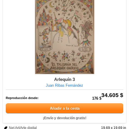
Arlequín 3
Juan Ribas Fernández
34.605 $
Reproducción desde:
176 $
Añadir a la cesta
¡Envío y devolución gratis!
Net Art/Arte digital
19.69 x 19.69 in