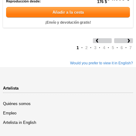
Reproducción desde:
176 $
Añadir a la cesta
¡Envío y devolución gratis!
1
·
2
·
3
·
4
·
5
·
6
·
7
Would you prefer to view it in English?
Artelista
Quiénes somos
Empleo
Artelista in English