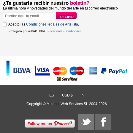
¿Te gustaría recibir nuestro
boletín?
La última hora y novedades del mundo del arte en tu correo electrónico
Acepto las
Condiciones legales de Artelista
.
Protegido por reCAPTCHA |
Privacidad
-
Condiciones
ES
/
USD $
/
in
Copyright © Mcubed Web Services SL 2004-2026