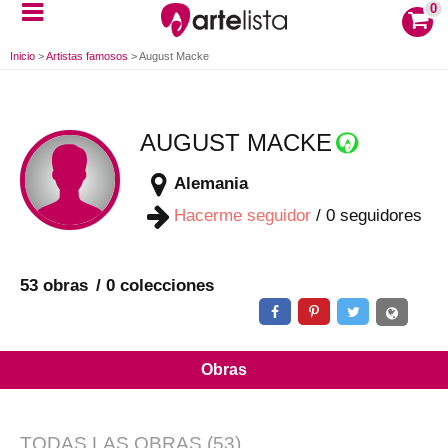
0
Inicio
>
Artistas famosos
>
August Macke
AUGUST MACKE
Alemania
Hacerme seguidor
/
0
seguidores
53 obras
0 colecciones
Obras
TODAS LAS OBRAS
(53)