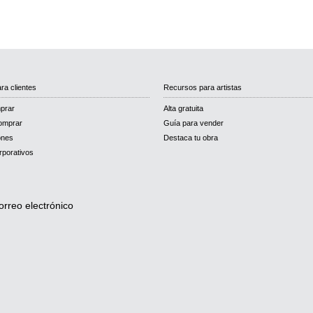
ra clientes
Recursos para artistas
prar
Alta gratuita
omprar
Guía para vender
ones
Destaca tu obra
rporativos
orreo electrónico