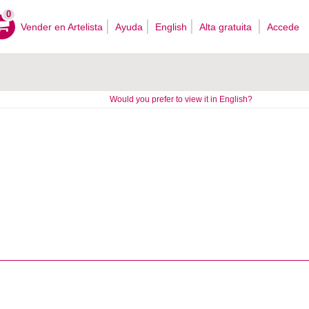
0
Vender en Artelista
Ayuda
English
Alta gratuita
Accede
Would you prefer to view it in English?