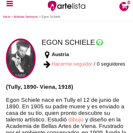
0
Inicio
>
Artistas famosos
>
Egon Schiele
EGON SCHIELE
Austria
Hacerme seguidor
/
0
seguidores
(Tully, 1890- Viena, 1918)
Egon Schiele nace en Tully el 12 de junio de
1890. En 1905 su padre muere y es enviado a
casa de su tío, quien pronto descubre su
talento artístico. Estudió
dibujo
y diseño en la
Academia de Bellas Artes de Viena. Frustrado
por el ambiente conservador, en 1909, funda la