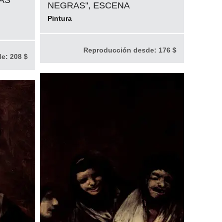
RAS
NEGRAS", ESCENA
Pintura
Reproducción desde:
176 $
de:
208 $