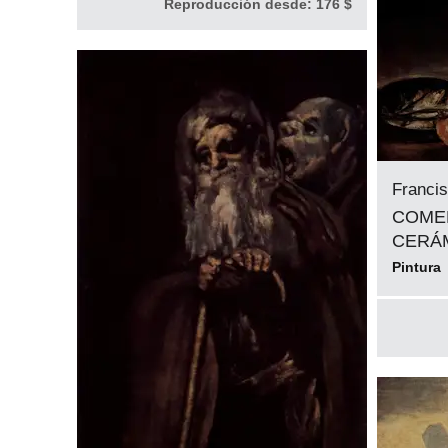
Reproducción desde:
176 $
Franci
COME
CERÁ
Pintura