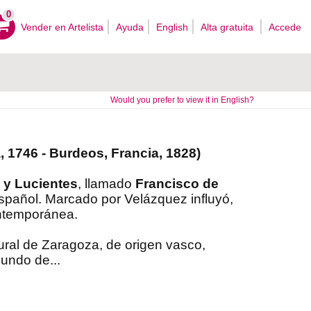
0
Vender en Artelista
Ayuda
English
Alta gratuita
Accede
Would you prefer to view it in English?
 1746 - Burdeos, Francia, 1828)
 y Lucientes
, llamado
Francisco de
español. Marcado por Velázquez influyó,
ontemporánea.
ural de Zaragoza, de origen vasco,
undo de...