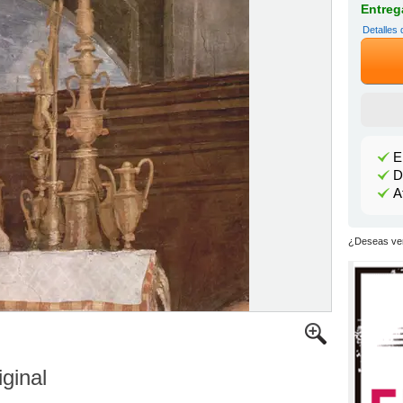
Entrega
Detalles 
E
D
A
¿Deseas ver
iginal