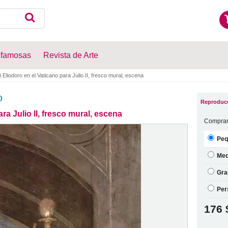
 famosas
Revista de Arte
 Eliodoro en el Vaticano para Julio II, fresco mural, escena
o
Reproducc
ra Julio II, fresco mural, escena
Comprar
Peq
Med
Gra
Per
176 