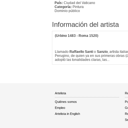
País:
Ciudad del Vaticano
Categoría:
Pintura
Dominio público
Información del artista
(Urbino 1483 - Roma 1520)
Llamado
Raffaello Santi
o
Sanzio
, artista ita
Perugino, de quien ya en sus primeras obras (
adoptó las tonalidades claras, las...
Artelista
Re
Quiénes somos
Po
Empleo
Gu
Artelista in English
R
Se