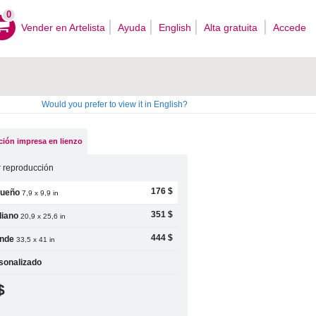
0
Vender en Artelista
Ayuda
English
Alta gratuita
Accede
Would you prefer to view it in English?
ión impresa en lienzo
 reproducción
176 $
ueño
7,9 x 9,9 in
351 $
iano
20,9 x 25,6 in
444 $
nde
33,5 x 41 in
sonalizado
$