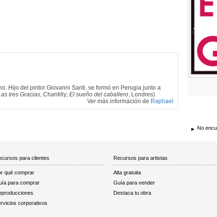
liano. Hijo del pintor Giovanni Santi, se formó en Perugia junto a
Las tres Gracias
, Chantilly;
El sueño del caballero
, Londres)
Ver más información de
Raphael
No encue
cursos para clientes
Recursos para artistas
r qué comprar
Alta gratuita
ía para comprar
Guía para vender
eproducciones
Destaca tu obra
rvicios corporativos