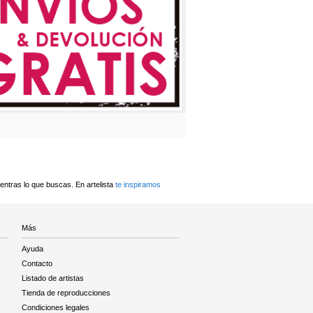
ntras lo que buscas. En artelista
te inspiramos
Más
Ayuda
Contacto
Listado de artistas
Tienda de reproducciones
Condiciones legales