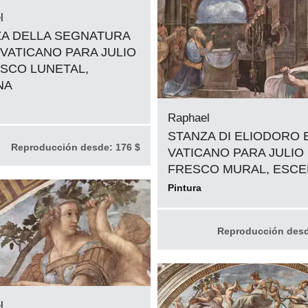
l
A DELLA SEGNATURA
 VATICANO PARA JULIO
RESCO LUNETAL,
NA
Raphael
STANZA DI ELIODORO 
Reproducción desde:
176 $
VATICANO PARA JULIO I
FRESCO MURAL, ESC
Pintura
Reproducción des
l