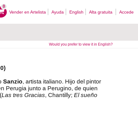
0
Vender en Artelista
Ayuda
English
Alta gratuita
Accede
Would you prefer to view it in English?
0)
o
Sanzio
, artista italiano. Hijo del pintor
en Perugia junto a Perugino, de quien
(
Las tres Gracias
, Chantilly;
El sueño