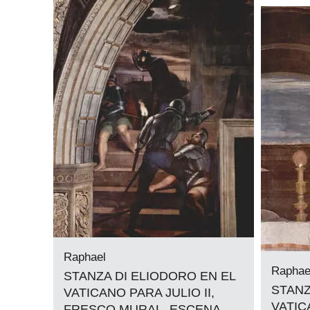
Raphael
Raphae
STANZA DI ELIODORO EN EL
STANZ
VATICANO PARA JULIO II,
VATIC
FRESCO MURAL, ESCENA