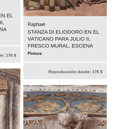
EN EL
I,
Raphael
ENA
STANZA DI ELIODORO EN EL
VATICANO PARA JULIO II,
FRESCO MURAL, ESCENA
Pintura
de:
176 $
Reproducción desde:
176 $