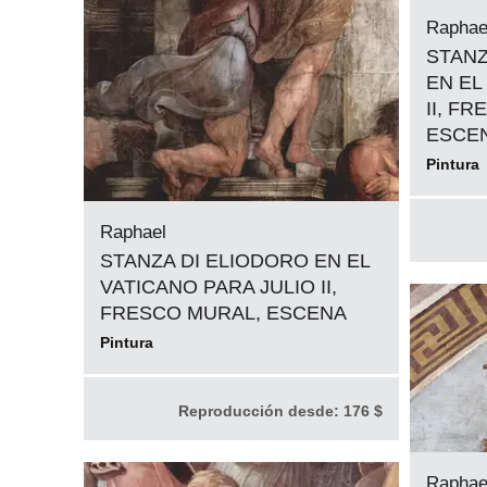
Raphae
STANZ
EN EL
II, F
ESCE
Pintura
Raphael
STANZA DI ELIODORO EN EL
VATICANO PARA JULIO II,
FRESCO MURAL, ESCENA
Pintura
Reproducción desde:
176 $
Raphae