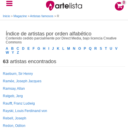
0
Inicio
>
Magazine
>
Artistas famosos
>
R
Índice de artistas por orden alfabético
Contenido cedido parcialmente por Direct Media, bajo licencia Creative
Commons
A
B
C
D
E
F
G
H
I
J
K
L
M
N
O
P
Q
R
S
T
U
V
W
Y
Z
63
artistas encontrados
Raeburn, Sir Henry
Ramée, Joseph Jacques
Ramsay, Allan
Ratgeb, Jerg
Raufft, Franz Ludwig
Rayski, Louis Ferdinand von
Rebell, Joseph
Redon, Odilon