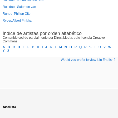
Ruisdael, Jacob Isaaksz. van
Ruisdael, Salomon van
Runge, Philipp Otto
Ryder, Albert Pinkham
Índice de artistas por orden alfabético
Contenido cedido parcialmente por Direct Media, bajo licencia Creative
Commons
A
B
C
D
E
F
G
H
I
J
K
L
M
N
O
P
Q
R
S
T
U
V
W
Y
Z
Would you prefer to view it in English?
Artelista