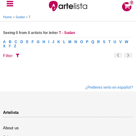
0
Home
>
Sudan
>
T
Seeing 0 from 0 artists for letter
T - Sudan
A
B
C
D
E
F
G
H
I
J
K
L
M
N
O
P
Q
R
S
T
U
V
W
X
Y
Z
Filter
¿Prefieres verlo en español?
Artelista
About us