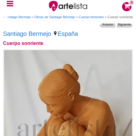
0
a
>
Santiago Bermejo
>
Obras de Santiago Bermejo
>
Cuerpo femenino
>
Cuerpo sonriente
Anterior
Siguiente
Santiago Bermejo
España
Cuerpo sonriente