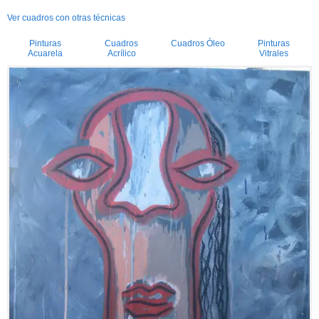
Ver cuadros con otras técnicas
Pinturas
Cuadros
Cuadros Óleo
Pinturas
Acuarela
Acrílico
Vitrales