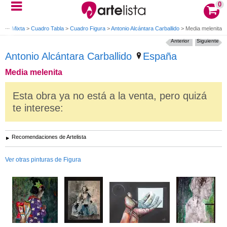
0
edia Mixta
>
Cuadro Tabla
>
Cuadro Figura
>
Antonio Alcántara Carballido
>
Media melenita
Anterior
Siguiente
Antonio Alcántara Carballido
España
Media melenita
Esta obra ya no está a la venta, pero quizá
te interese:
Recomendaciones de Artelista
Ver otras pinturas de Figura