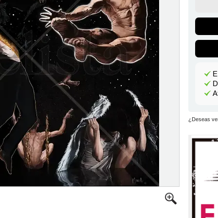
E
D
A
¿Deseas ver