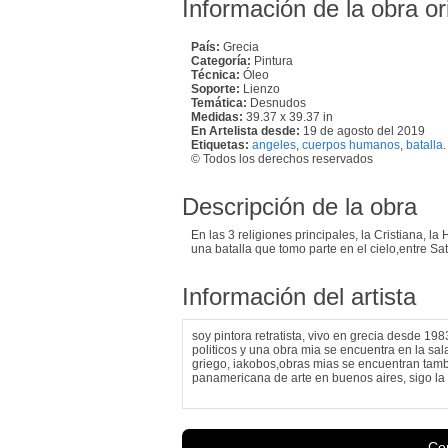
Información de la obra or
País:
Grecia
Categoría:
Pintura
Técnica:
Óleo
Soporte:
Lienzo
Temática:
Desnudos
Medidas:
39.37 x 39.37 in
En Artelista desde:
19 de agosto del 2019
Etiquetas:
angeles
,
cuerpos humanos
,
batalla.
© Todos los derechos reservados
Descripción de la obra
En las 3 religiones principales, la Cristiana, l
una batalla que tomo parte en el cielo,entre Sa
Información del artista
soy pintora retratista, vivo en grecia desde 19
politicos y una obra mia se encuentra en la sa
griego, iakobos,obras mias se encuentran tambi
panamericana de arte en buenos aires, sigo la pi
Con