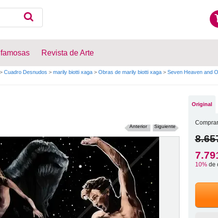
 famosas
Revista de Arte
>
Cuadro Desnudos
>
marily biotti xaga
>
Obras de marily biotti xaga
>
Seven Heaven and 
Original
Comprar
Anterior
Siguiente
8.65
7.79
10%
de 