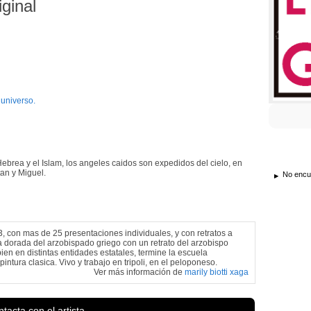
iginal
 universo.
a Hebrea y el Islam, los angeles caidos son expedidos del cielo, en
tan y Miguel.
No encue
83, con mas de 25 presentaciones individuales, y con retratos a
la dorada del arzobispado griego con un retrato del arzobispo
en en distintas entidades estatales, termine la escuela
ntura clasica. Vivo y trabajo en tripoli, en el peloponeso.
Ver más información de
marily biotti xaga
tacta con el artista