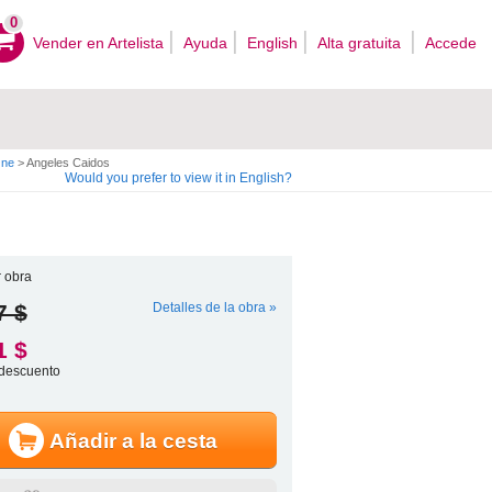
0
Vender en Artelista
Ayuda
English
Alta gratuita
Accede
One
>
Angeles Caidos
Would you prefer to view it in English?
 obra
7 $
Detalles de la obra »
1 $
descuento
Añadir a la cesta