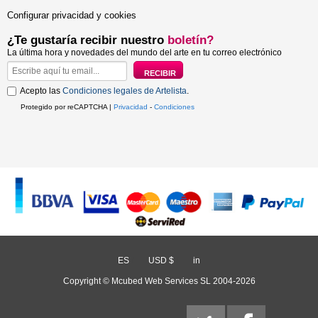
Configurar privacidad y cookies
¿Te gustaría recibir nuestro
boletín?
La última hora y novedades del mundo del arte en tu correo electrónico
Acepto las
Condiciones legales de Artelista
.
Protegido por reCAPTCHA |
Privacidad
-
Condiciones
ES
/
USD $
/
in
Copyright © Mcubed Web Services SL 2004-2026