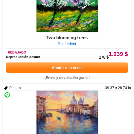
Two blooming trees
Pol Ledent
REBAJADO
1.039 $
Reproducción desde:
176 $
Añadir a la cesta
¡Envío y devolución gratis!
Pintura
39.37 x 28.74 in