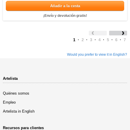
Añadir a la cesta
¡Envío y devolución gratis!
1
·
2
·
3
·
4
·
5
·
6
·
7
Would you prefer to view it in English?
Artelista
Quiénes somos
Empleo
Artelista in English
Recursos para clientes