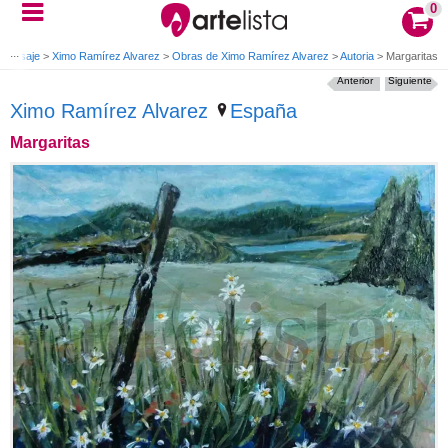
0
 Paisaje
>
Ximo Ramírez Alvarez
>
Obras de Ximo Ramírez Alvarez
>
Autoria
>
Margaritas
Anterior
Siguiente
Ximo Ramírez Alvarez
España
Margaritas