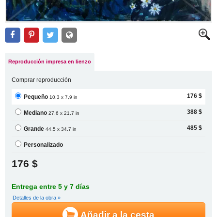
Reproducción impresa en lienzo
Comprar reproducción
176 $
Pequeño
10,3 x 7,9 in
388 $
Mediano
27,6 x 21,7 in
485 $
Grande
44,5 x 34,7 in
Personalizado
176 $
Entrega entre 5 y 7 días
Detalles de la obra »
Añadir a la cesta