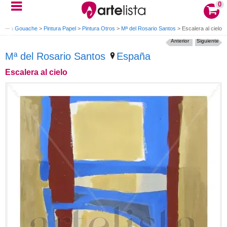
0
intura Gouache
>
Pintura Papel
>
Pintura Otros
>
Mª del Rosario Santos
>
Escalera al cielo
Anterior
Siguiente
Mª del Rosario Santos
España
Escalera al cielo