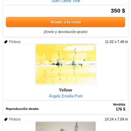
Juan Carlos Vilar
350 $
Añadir a la cesta
¡Envío y devolución gratis!
Pintura
11.02 x 7.48 in
Yellow
Àngels Estella Pont
Vendida
Reproducción desde:
176 $
Pintura
10.24 x 7.09 in