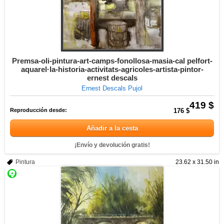
Premsa-oli-pintura-art-camps-fonollosa-masia-cal pelfort-
aquarel·la-historia-activitats-agricoles-artista-pintor-
ernest descals
Ernest Descals Pujol
419 $
Reproducción desde:
176 $
Añadir a la cesta
¡Envío y devolución gratis!
Pintura
23.62 x 31.50 in