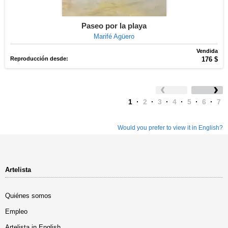
Paseo por la playa
Marifé Agüero
Vendida
Reproducción desde:
176 $
1
·
2
·
3
·
4
·
5
·
6
·
7
Would you prefer to view it in English?
Artelista
Quiénes somos
Empleo
Artelista in English