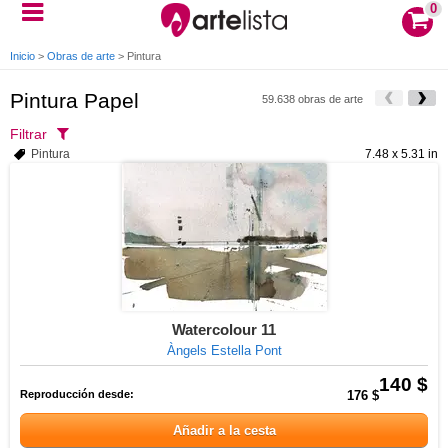
0
Inicio
>
Obras de arte
>
Pintura
Pintura Papel
59.638 obras de arte
Filtrar
Pintura
7.48 x 5.31 in
Watercolour 11
Àngels Estella Pont
140 $
Reproducción desde:
176 $
Añadir a la cesta