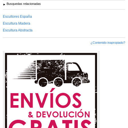
Busquedas relacionadas
Escultores España
Escultura Madera
Escultura Abstracta
¿Contenido inapropiado?