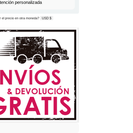
tención personalizada
 el precio en otra moneda?
USD $