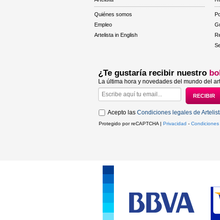
Quiénes somos
Po
Empleo
Gu
Artelista in English
R
Se
¿Te gustaría recibir nuestro
bo
La última hora y novedades del mundo del art
Acepto las
Condiciones legales de Artelis
Protegido por reCAPTCHA |
Privacidad
-
Condiciones