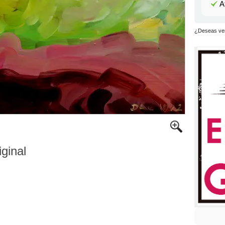
A
¿Deseas ver
iginal