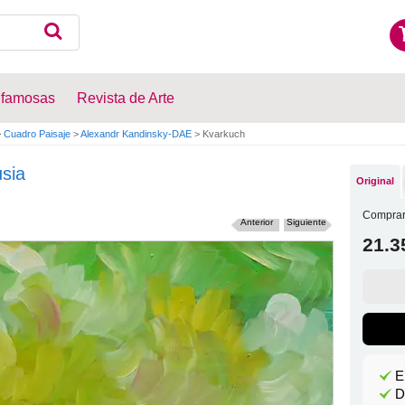
 famosas
Revista de Arte
>
Cuadro Paisaje
>
Alexandr Kandinsky-DAE
>
Kvarkuch
sia
Original
Comprar
Anterior
Siguiente
21.3
E
D