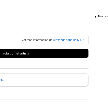
No encue
Ver más información de
Alexandr Kandinsky-DAE
tacta con el artista
tar