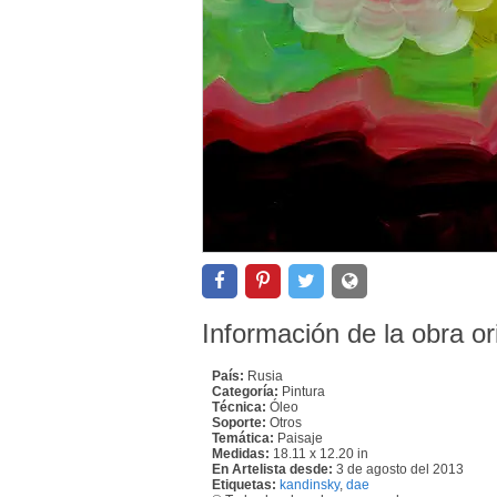
Información de la obra or
País:
Rusia
Categoría:
Pintura
Técnica:
Óleo
Soporte:
Otros
Temática:
Paisaje
Medidas:
18.11 x 12.20 in
En Artelista desde:
3 de agosto del 2013
Etiquetas:
kandinsky
,
dae