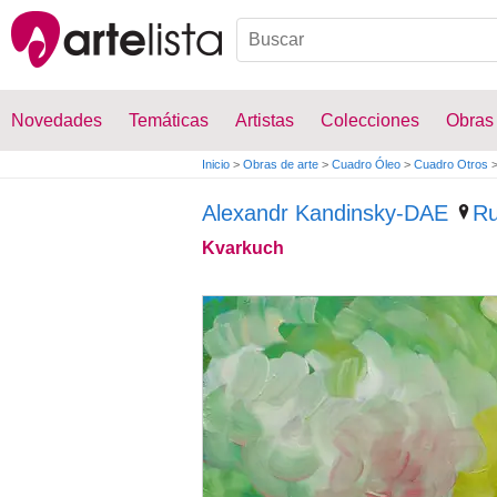
Novedades
Temáticas
Artistas
Colecciones
Obras
Inicio
>
Obras de arte
>
Cuadro Óleo
>
Cuadro Otros
Alexandr Kandinsky-DAE
Ru
Kvarkuch