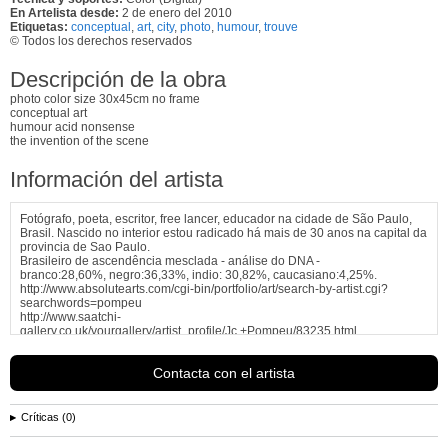
En Artelista desde:
2 de enero del 2010
Etiquetas:
conceptual
,
art
,
city
,
photo
,
humour
,
trouve
© Todos los derechos reservados
Descripción de la obra
photo color size 30x45cm no frame
conceptual art
humour acid nonsense
the invention of the scene
Información del artista
Fotógrafo, poeta, escritor, free lancer, educador na cidade de São Paulo,
Brasil. Nascido no interior estou radicado há mais de 30 anos na capital da
provincia de Sao Paulo.
Brasileiro de ascendência mesclada - análise do DNA -
branco:28,60%, negro:36,33%, indio: 30,82%, caucasiano:4,25%.
http://www.absolutearts.com/cgi-bin/portfolio/art/search-by-artist.cgi?
searchwords=pompeu
http://www.saatchi-
gallery.co.uk/yourgallery/artist_profile/Jc.+Pompeu/83235.html...
Ver más información de
JC. POMPEU
Contacta con el artista
Críticas (0)