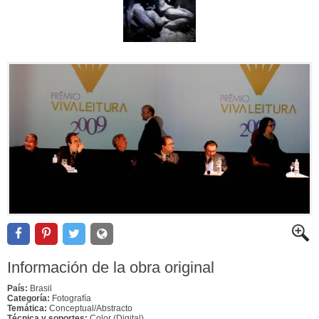
Información de la obra original
País:
Brasil
Categoría:
Fotografía
Temática:
Conceptual/Abstracto
Técnica y soportes:
Color (Digital)