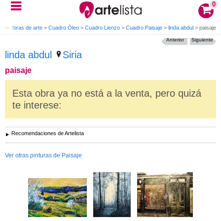
0
io
>
Obras de arte
>
Cuadro Óleo
>
Cuadro Lienzo
>
Cuadro Paisaje
>
linda abdul
>
paisaje
Anterior
Siguiente
linda abdul
Siria
paisaje
Esta obra ya no está a la venta, pero quizá
te interese:
Recomendaciones de Artelista
Ver otras pinturas de Paisaje