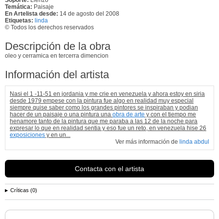
Temática:
Paisaje
En Artelista desde:
14 de agosto del 2008
Etiquetas:
linda
© Todos los derechos reservados
Descripción de la obra
oleo y cerramica en tercerra dimencion
Información del artista
Nasi el 1 -11-51 en jordania y me crie en venezuela y ahora estoy en siria
desde 1979 empese con la pintura fue algo en realidad muy especial
siempre quise saber como los grandes pintores se inspiraban y podian
hacer de un paisaje o una pintura una
obra de arte
y con el tiempo me
henamore tanto de la pintura que me paraba a las 12 de la noche para
expresar lo que en realidad sentia y eso fue un reto, en venezuela hise 26
exposiciones
y en un...
Ver más información de
linda abdul
Contacta con el artista
Críticas (0)